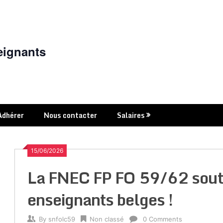
eignants
Adhérer
Nous contacter
Salaires
15/06/2026
La FNEC FP FO 59/62 souti
enseignants belges !
By
snfolc59
Non classé
0 Comments