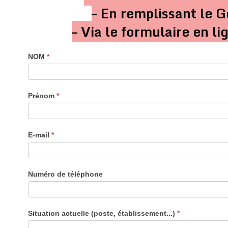
–
En remplissant le 
– Via le formulaire en li
Mouvement
NOM
*
Prénom
*
E-mail
*
Numéro de téléphone
Situation actuelle (poste, établissement...)
*