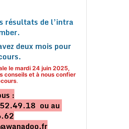
 résultats de l’intra
omber.
 avez deux mois pour
cours.
le le mardi 24 juin 2025,
 conseils et à nous confier
ecours
.
us :
0.52.49.18 ou au
6.62
59@wanadoo.fr