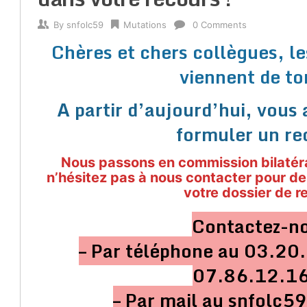
By
snfolc59
Mutations
0 Comments
Chères et chers collègues, les
viennent de t
A partir d’aujourd’hui, vous
formuler un re
Nous passons en commission bilatéra
n’hésitez pas à nous contacter pour des
votre dossier de r
Contactez-no
– Par téléphone au 03.2
07.86.12.1
– Par mail au snfolc