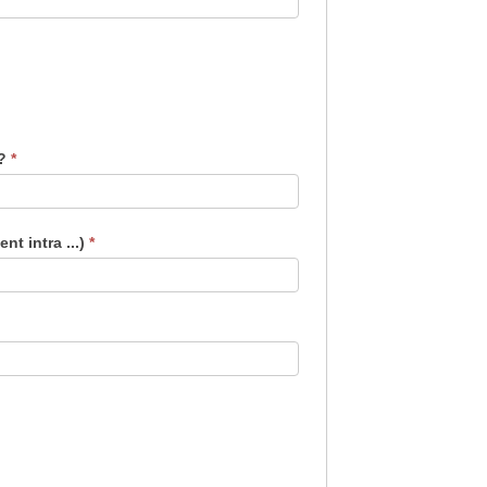
 ?
*
t intra ...)
*