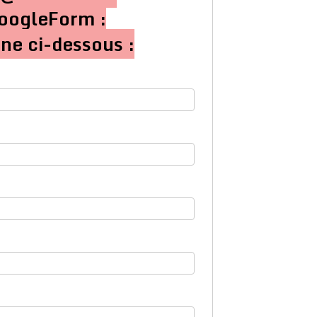
GoogleForm :
gne ci-dessous :