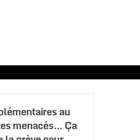
plémentaires au
ostes menacés… Ça
e la grève pour