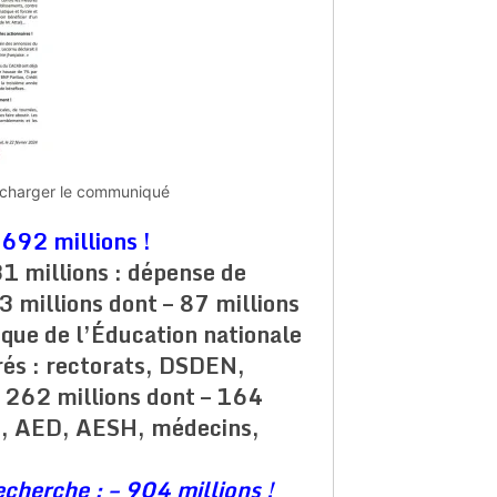
lécharger le communiqué
 692 millions !
31 millions : dépense de
3 millions dont – 87 millions
tique de l’Éducation nationale
rés : rectorats, DSDEN,
 – 262 millions dont – 164
PE, AED, AESH, médecins,
)
cherche : – 904 millions !