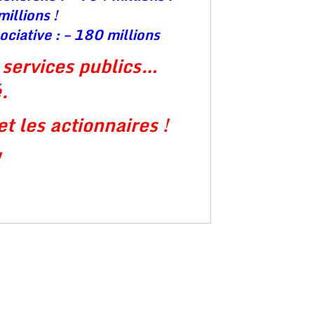
millions !
ociative : – 180 millions
s services publics…
é.
et les actionnaires !
!