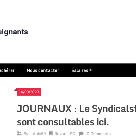
eignants
Adhérer
Nous contacter
Salaires
14/09/2023
JOURNAUX : Le Syndicalste
sont consultables ici.
By
snfolc59
Revues FO
0 Comments