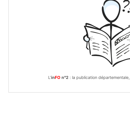
L’
in
FO
n°2
: la publication départementale,