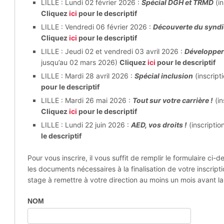
LILLE : Lundi 02 février 2026 :
Spécial DGH et TRMD
(in
Cliquez
ici
pour le descriptif
LILLE : Vendredi 06 février 2026 :
Découverte du synd
Cliquez
ici
pour le descriptif
LILLE : Jeudi 02 et vendredi 03 avril 2026 :
Développer 
jusqu’au 02 mars 2026)
Cliquez
ici
pour le descriptif
LILLE : Mardi 28 avril 2026 :
Spécial inclusion
(inscript
pour le descriptif
LILLE : Mardi 26 mai 2026 :
Tout sur votre carrière !
(in
Cliquez
ici
pour le descriptif
LILLE : Lundi 22 juin 2026 :
AED, vos droits !
(inscriptio
le descriptif
Pour vous inscrire, il vous suffit de remplir le formulaire ci
les documents nécessaires à la finalisation de votre inscri
stage à remettre à votre direction au moins un mois avant 
Inscription
NOM
aux
stages