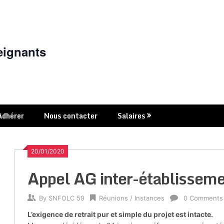
eignants
Adhérer
Nous contacter
Salaires
20/01/2020
Appel AG inter-établisseme
By
SNFOLC 59
Réunions / Instances
0 Comments
L’exigence de retrait pur et simple du projet est intacte.