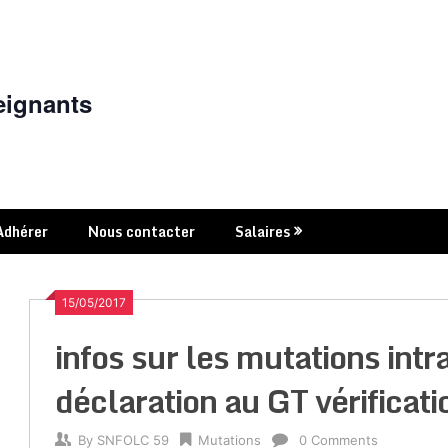
eignants
Adhérer
Nous contacter
Salaires
15/05/2017
infos sur les mutations int
déclaration au GT vérificat
By
SNFOLC 59
Mutations
0 Comments